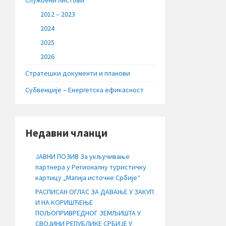
Службени листови
2012 – 2023
2024
2025
2026
Стратешки документи и планови
Субвенције – Енергетска ефикасност
Недавни чланци
ЈАВНИ ПОЗИВ За укључивање
партнера у Регионалну туристичку
картицу „Магија источне Србије“
РАСПИСАН ОГЛАС ЗА ДАВАЊЕ У ЗАКУП
И НА КОРИШЋЕЊЕ
ПОЉОПРИВРЕДНОГ ЗЕМЉИШТА У
СВОЈИНИ РЕПУБЛИКЕ СРБИЈЕ У