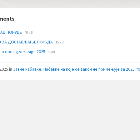
ments
File
File
ЗАЦ ПОНУДЕ
40 kB
extension:
size:
File
File
В ЗА ДОСТАВЉАЊЕ ПОНУДА
docx
15 kB
extension:
size:
File
File
 o dod.ug.vert.sign.2025
3 MB
docx
extension:
size:
pdf
/2025
in
Јавне набавке
,
Набавке на које се закон не примењује за 2025. 