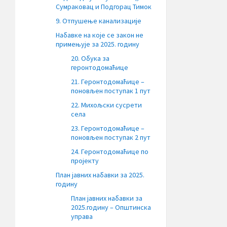
Сумраковац и Подгорац Тимок
9. Отпушење канализације
Набавке на које се закон не
примењује за 2025. годину
20. Обука за
геронтодомаћице
21. Геронтодомаћице –
поновљен поступак 1 пут
22. Михољски сусрети
села
23. Геронтодомаћице –
поновљен поступак 2 пут
24. Геронтодомаћице по
пројекту
План јавних набавки за 2025.
годину
План јавних набавки за
2025.годину – Општинска
управа