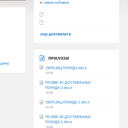
in
Јавне набавке
ЈОШ ДОКУМЕНАТА
ПРИЛОЗИ
годину
ОБРАЗАЦ-ПОНУДА.docx
File
64 kB
size:
ПОЗИВ-ЗА-ДОСТАВЉАЊЕ-
ПОНУДА-2.docx
File
16 kB
size:
ОБРАЗАЦ-ПОНУДЕ-1.docx
File
41 kB
size:
ПОЗИВ-ЗА-ДОСТАВЉАЊЕ-
ПОНУДА-1.docx
File
16 kB