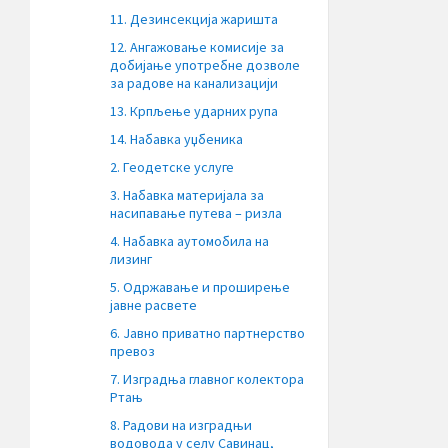
11. Дезинсекција жаришта
12. Ангажовање комисије за
добијање употребне дозволе
за радове на канализацији
13. Крпљење ударних рупа
14. Набавка уџбеника
2. Геодетске услуге
3. Набавка материјала за
насипавање путева – ризла
4. Набавка аутомобила на
лизинг
5. Одржавање и проширење
јавне расвете
6. Јавно приватно партнерство
превоз
7. Изградња главног колектора
Ртањ
8. Радови на изградњи
водовода у селу Савинац,