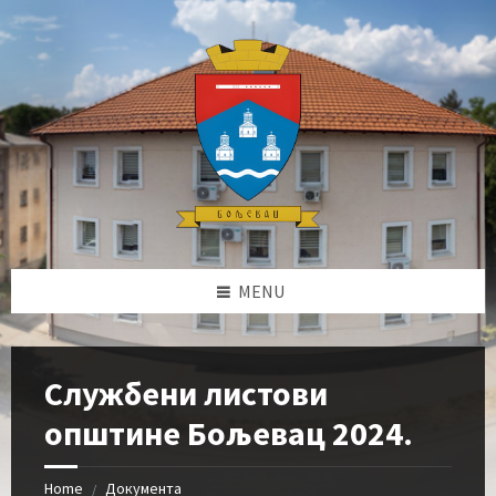
Skip
Skip
Skip
Skip
to
to
to
to
content
left
right
footer
sidebar
sidebar
MENU
Службени листови
општине Бољевац 2024.
Home
Документа
/