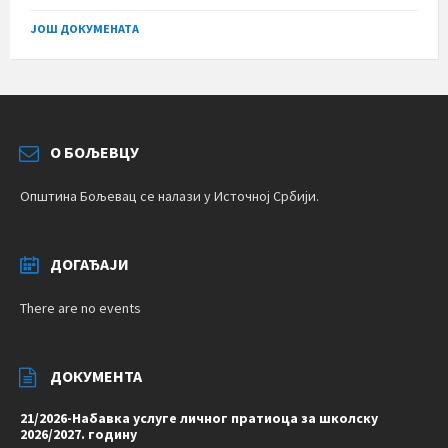
size:
ЈОШ ДОКУМЕНАТА
О БОЉЕВЦУ
Општина Бољевац се налази у Источној Србији.
ДОГАЂАЈИ
There are no events
ДОКУМЕНТА
21/2026-Набавка услуге личног пратиоца за школску
2026/2027. годину