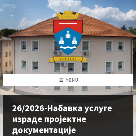
Skip
Skip
Skip
Skip
to
to
to
to
content
left
right
footer
sidebar
sidebar
MENU
26/2026-Набавка услуге
израде пројектне
документације