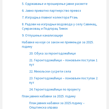
5. Одржавање и проширење јавне расвете
6. Јавно приватно партнерство превоз
7. Изградња главног колектора Ртањ
8. Радови на изградњи водовода у селу Савинац,
Сумраковац и Подгорац Тимок
9. Отпушење канализације
Набавке на које се закон не примењује за 2025.
годину
20. Обука за геронтодомаћице
21. Геронтодомаћице – поновљен поступак 1
пут
22. Михољски сусрети села
23. Геронтодомаћице – поновљен поступак 2
пут
24. Геронтодомаћице по пројекту
План јавних набавки за 2025. годину
План јавних набавки за 2025.годину –
Општинска управа