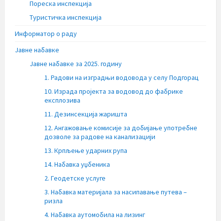
Пореска инспекција
Туристичка инспекција
Информатор о раду
Јавне набавке
Јавне набавке за 2025. годину
1. Радови на изградњи водовода у селу Подгорац
10. Израда пројекта за водовод до фабрике
експлозива
11. Дезинсекција жаришта
12. Ангажовање комисије за добијање употребне
дозволе за радове на канализацији
13. Крпљење ударних рупа
14. Набавка уџбеника
2. Геодетске услуге
3. Набавка материјала за насипавање путева –
ризла
4. Набавка аутомобила на лизинг