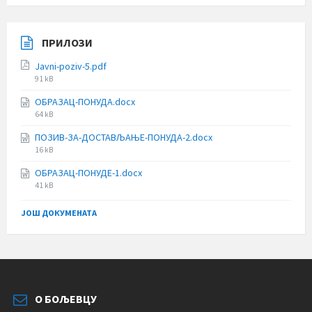
ПРИЛОЗИ
Javni-poziv-5.pdf
File
91 kB
size:
ОБРАЗАЦ-ПОНУДА.docx
File
64 kB
size:
ПОЗИВ-ЗА-ДОСТАВЉАЊЕ-ПОНУДА-2.docx
File
16 kB
size:
ОБРАЗАЦ-ПОНУДЕ-1.docx
File
41 kB
size:
ЈОШ ДОКУМЕНАТА
О БОЉЕВЦУ