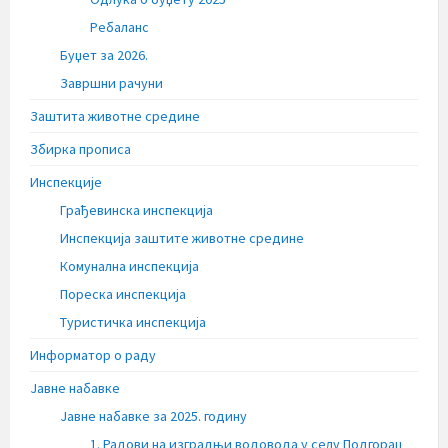
Ребаланс
Буџет за 2026.
Завршни рачуни
Заштита животне средине
Збирка прописа
Инспекције
Грађевинска инспекција
Инспекција заштите животне средине
Комунална инспекција
Пореска инспекција
Туристичка инспекција
Информатор о раду
Јавне набавке
Јавне набавке за 2025. годину
1. Радови на изградњи водовода у селу Подгорац