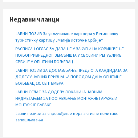
Недавни чланци
ЈАВНИ ПОЗИВ За укључивање партнера у Регионалну
туристичку картицу „Магија источне Србије“
РАСПИСАН ОГЛАС ЗА ДАВАЊЕ У ЗАКУП И НА КОРИШЋЕЊЕ
ПОЉОПРИВРЕДНОГ ЗЕМЉИШТА У СВОЈИНИ РЕПУБЛИКЕ
СРБИЈЕ У ОПШТИНИ БОЉЕВАЦ
ЈАВНИ ПОЗИВ ЗА ДОСТАВЉАЊЕ ПРЕДЛОГА КАНДИДАТА ЗА
ДОДЕЛУ ЈАВНИХ ПРИЗНАЊА ПОВОДОМ ДАНА ОПШТИНЕ
БОЉЕВАЦ 10. СЕПТЕМБРА
ЈАВНИ ОГЛАС ЗА ДОДЕЛУ ЛОКАЦИЈА ЈАВНИМ
НАДМЕТАЊЕМ ЗА ПОСТАВЉАЊЕ МОНТАЖНЕ ГАРАЖЕ И
МОНТАЖНЕ БАРАКЕ
Јавни позиви за спровођење мера активне политике
запошљавања