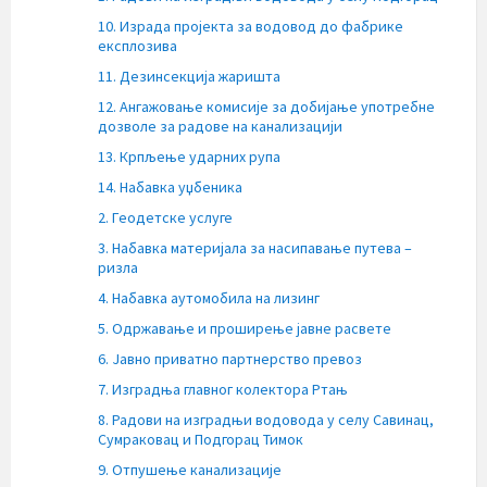
10. Израда пројекта за водовод до фабрике
експлозива
11. Дезинсекција жаришта
12. Ангажовање комисије за добијање употребне
дозволе за радове на канализацији
13. Крпљење ударних рупа
14. Набавка уџбеника
2. Геодетске услуге
3. Набавка материјала за насипавање путева –
ризла
4. Набавка аутомобила на лизинг
5. Одржавање и проширење јавне расвете
6. Јавно приватно партнерство превоз
7. Изградња главног колектора Ртањ
8. Радови на изградњи водовода у селу Савинац,
Сумраковац и Подгорац Тимок
9. Отпушење канализације