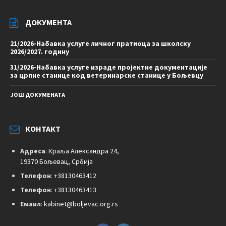
ДОКУМЕНТА
21/2026-Набавка услуге личног пратиоца за школску
2026/2027. годину
31/2026-Набавка услуге израде пројектне документације
за црпне станице код ветеринарске станице у Бољевцу
ЈОШ ДОКУМЕНАТА
КОНТАКТ
Адреса
:
Краља Александра 24,
19370 Бољевац, Србија
Телефон
:
+38130463412
Телефон
:
+38130463413
Емаил
:
kabinet@boljevac.org.rs