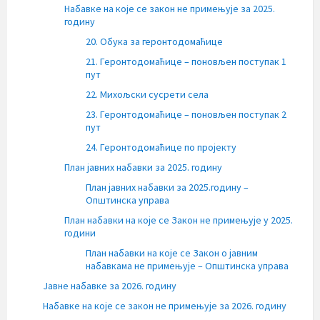
Набавке на које се закон не примењује за 2025.
годину
20. Обука за геронтодомаћице
21. Геронтодомаћице – поновљен поступак 1
пут
22. Михољски сусрети села
23. Геронтодомаћице – поновљен поступак 2
пут
24. Геронтодомаћице по пројекту
План јавних набавки за 2025. годину
План јавних набавки за 2025.годину –
Општинска управа
План набавки на које се Закон не примењује у 2025.
години
План набавки на које се Закон о јавним
набавкама не примењује – Општинска управа
Јавне набавке за 2026. годину
Набавке на које се закон не примењује за 2026. годину