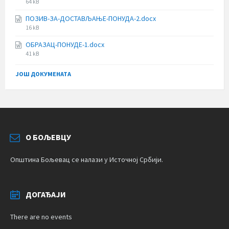
File
64 kB
size:
ПОЗИВ-ЗА-ДОСТАВЉАЊЕ-ПОНУДА-2.docx
File
16 kB
size:
ОБРАЗАЦ-ПОНУДЕ-1.docx
File
41 kB
size:
ЈОШ ДОКУМЕНАТА
О БОЉЕВЦУ
Општина Бољевац се налази у Источној Србији.
ДОГАЂАЈИ
There are no events