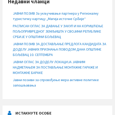
Недавни чланци
ЈАВНИ ПОЗИВ За укључивање партнера у Регионалну
туристичку картицу „Магија источне Србије“
РАСПИСАН ОГЛАС ЗА ДАВАЊЕ У ЗАКУП И НА КОРИШЋЕЊЕ
ПОЉОПРИВРЕДНОГ ЗЕМЉИШТА У СВОЈИНИ РЕПУБЛИКЕ
СРБИЈЕ У ОПШТИНИ БОЉЕВАЦ
ЈАВНИ ПОЗИВ ЗА ДОСТАВЉАЊЕ ПРЕДЛОГА КАНДИДАТА ЗА
ДОДЕЛУ ЈАВНИХ ПРИЗНАЊА ПОВОДОМ ДАНА ОПШТИНЕ
БОЉЕВАЦ 10. СЕПТЕМБРА
ЈАВНИ ОГЛАС ЗА ДОДЕЛУ ЛОКАЦИЈА ЈАВНИМ
НАДМЕТАЊЕМ ЗА ПОСТАВЉАЊЕ МОНТАЖНЕ ГАРАЖЕ И
МОНТАЖНЕ БАРАКЕ
Јавни позиви за спровођење мера активне политике
запошљавања
ИСТАКНУТЕ ОСОБЕ