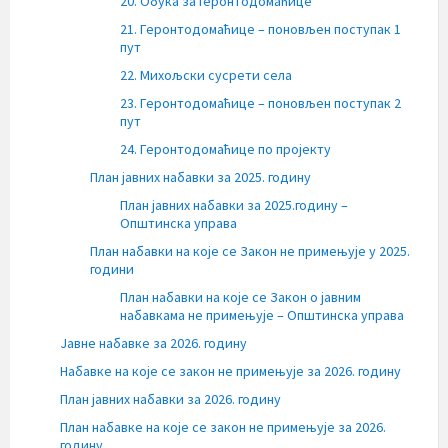
20. Обука за геронтодомаћице
21. Геронтодомаћице – поновљен поступак 1
пут
22. Михољски сусрети села
23. Геронтодомаћице – поновљен поступак 2
пут
24. Геронтодомаћице по пројекту
План јавних набавки за 2025. годину
План јавних набавки за 2025.годину –
Општинска управа
План набавки на које се Закон не примењује у 2025.
години
План набавки на које се Закон о јавним
набавкама не примењује – Општинска управа
Јавне набавке за 2026. годину
Набавке на које се закон не примењује за 2026. годину
План јавних набавки за 2026. годину
План набавке на које се закон не примењује за 2026.
годину