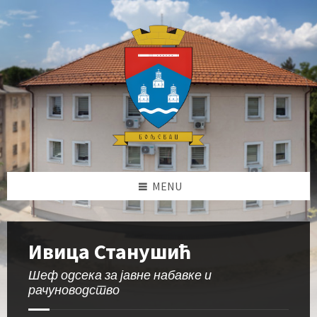
Skip
Skip
Skip
Skip
to
to
to
to
content
left
right
footer
sidebar
sidebar
MENU
Ивица Станушић
Шеф одсека за јавне набавке и
рачуноводство