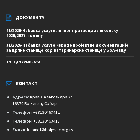
ДОКУМЕНТА
21/2026-Набавка услуге личног пратиоца за школску
2026/2027. годину
31/2026-Набавка услуге израде пројектне документације
за црпне станице код ветеринарске станице у Бољевцу
ЈОШ ДОКУМЕНАТА
КОНТАКТ
Адреса
:
Краља Александра 24,
19370 Бољевац, Србија
Телефон
:
+38130463412
Телефон
:
+38130463413
Емаил
:
kabinet@boljevac.org.rs