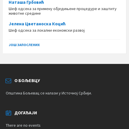
Наташа Грбовић
Шеф одсека за примену обједињене процедуре и заштиту
животне средине
Јелена Цветаноска Коцић
Шеф одсека за локални економски развој
ЈОШ ЗАПОСЛЕНИХ
О БОЉЕВЦУ
Општина Бољевац се налази у Источној Србији.
ДОГАЂАЈИ
There are no events