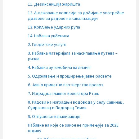
11. Дезинсекција жаришта
12. Ангажовање комисије за добијање употребне
дозволе за радове на канализацији
13. Крпљење ударних рупа
14. Набавка уџбеника
2. Геодетске услуге
3. Набавка материјала за насипавање путева –
ризла
4. Набавка аутомобила на лизинг
5. Одржавање и проширење јавне расвете
6. Јавно приватно партнерство превоз
7. Изградња главног колектора Ртањ
8. Радови на изградњи водовода у селу Савинац,
Сумраковац и Подгорац Тимок
9. Отпушење канализације
Набавке на које се закон не примењује за 2025.
годину